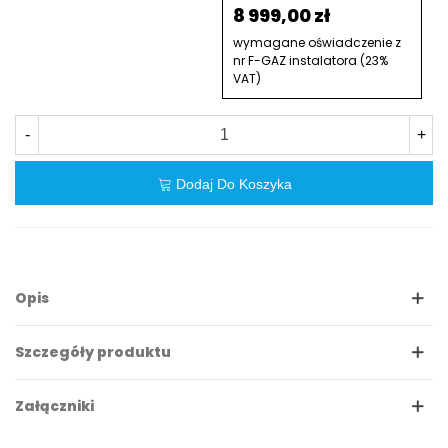
8 999,00 zł
wymagane oświadczenie z
nr F-GAZ instalatora (23%
VAT)
-
+
Dodaj Do Koszyka
Opis
Szczegóły produktu
Załączniki