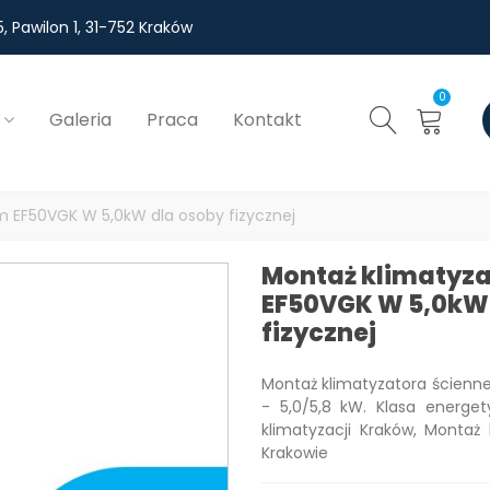
, Pawilon 1, 31-752 Kraków
0
Galeria
Praca
Kontakt
 EF50VGK W 5,0kW dla osoby fizycznej
Montaż klimatyz
EF50VGK W 5,0kW
fizycznej
Montaż klimatyzatora ścienn
- 5,0/5,8 kW. Klasa energet
klimatyzacji Kraków, Montaż
Krakowie