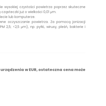
e wysokiej czystości powietrza poprzez skuteczne
cząsteczki już o wielkości 0,01 μm.
lecie lub komputerze.
wne oczyszczanie powietrza. Za pomocą jonizacji
2,5; <2,5 μm), np. pyłki, wirusy, pleśń, bakterie i
 urządzenia w EUR, ostateczna cena może