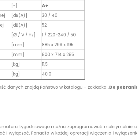
[-]
A+
nej
[dB(A)]
30 / 40
ej
[dB(A)]
52
[Ø / V / Hz]
1 / 220-240 / 50
[mm]
885 x 299 x 195
[mm]
800 x 714 x 285
[kg]
11,5
[kg]
40,0
ość danych znajdą Państwo w katalogu – zakładka „
Do pobrani
amatora tygodniowego można zaprogramować maksymalnie czte
ać i wyłączać. Ponadto w każdej opreracji włączenia i wyłącze