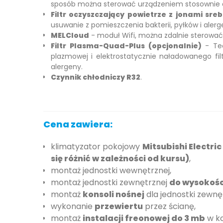
sposób można sterować urządzeniem stosownie d
Filtr oczyszczający powietrze z jonami sre
usuwanie z pomieszczenia bakterii, pyłków i alerge
MELCloud
- moduł Wifi, można zdalnie sterować 
Filtr Plasma-Quad-Plus (opcjonalnie)
- Te
plazmowej i elektrostatycznie naładowanego filtr
alergeny.
Czynnik chłodniczy R32
.
Cena zawiera:
klimatyzator pokojowy
Mitsubishi Electr
się różnić w zależności od kursu)
,
montaż jednostki wewnętrznej,
montaż jednostki zewnętrznej
do wysokośc
montaż
konsoli nośnej
dla jednostki zewnęt
wykonanie
przewiertu
przez ścianę,
montaż
instalacji freonowej do 3 mb
w ko