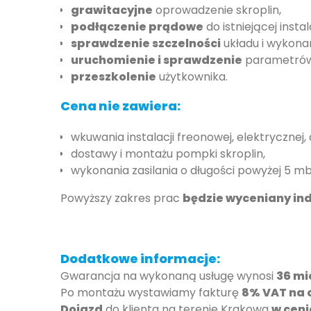
grawitacyjne
oprowadzenie skroplin,
podłączenie prądowe
do istniejącej instal
sprawdzenie szczelności
układu i wykonan
uruchomienie i sprawdzenie
parametrów 
przeszkolenie
użytkownika.
Cena nie zawiera:
wkuwania instalacji freonowej, elektrycznej,
dostawy i montażu pompki skroplin,
wykonania zasilania o długości powyżej 5 mb
Powyższy zakres prac
będzie wyceniany in
Dodatkowe informacje:
Gwarancja na wykonaną usługę wynosi
36 mi
Po montażu wystawiamy fakturę
8% VAT na 
Dojazd
do klienta na terenie Krakowa
w ceni