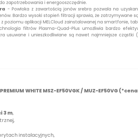
o zapotrzebowania i energooszczędnie.
bra
- Powłoka z zawartością jonów srebra pozwala na uzyskani
nów. Bardzo wysoki stopień filtracji sprawia, że zatrzymywane są 
z poziomu aplikacji MELCloud zainstalowanej na smartfonie, tab
chnologia filtrów Plasma-Quad-Plus umożliwia bardzo efekty
a usuwane i unieszkodliwiane są nawet najmniejsze cząstki (PM 
ic PREMIUM WHITE MSZ-EF50VGK / MUZ-EF50VG (*cena
i 3 m
,
rznej,
rytach instalacyjnych,