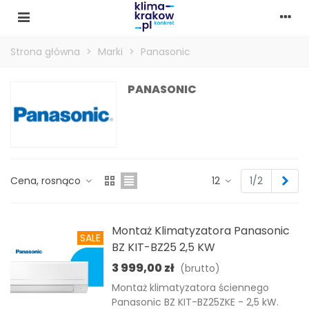
Strona główna
>
Marki
>
Panasonic
PANASONIC
Nas
Cena, rosnąco
12
1/2
Montaż Klimatyzatora Panasonic
SALE
BZ KIT-BZ25 2,5 KW
3 999,00 zł
(brutto)
Montaż klimatyzatora ściennego
Panasonic BZ KIT-BZ25ZKE - 2,5 kW.