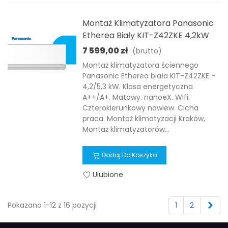
Montaż Klimatyzatora Panasonic
Etherea Biały KIT-Z42ZKE 4,2kW
7 599,00 zł
(brutto)
Montaż klimatyzatora ściennego
Panasonic Etherea biała KIT-Z42ZKE -
4,2/5,3 kW. Klasa energetyczna
A++/A+. Matowy. nanoeX. Wifi.
Czterokierunkowy nawiew. Cicha
praca. Montaż klimatyzacji Kraków,
Montaż klimatyzatorów...
Dodaj Do Koszyka
Ulubione
Nas
Pokazano 1-12 z 16 pozycji
1
2