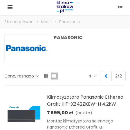
Strona główna
>
Marki
>
Panasonic
PANASONIC
Poprzedni
Cena, rosnąco
4
2/2
Klimatyzatora Panasonic Etherea
Grafit KIT-XZ42ZKEW-H 4,2kW
7 599,00 zł
(brutto)
Montaż klimatyzatora ściennego
Panasonic Etherea Grafit KIT-