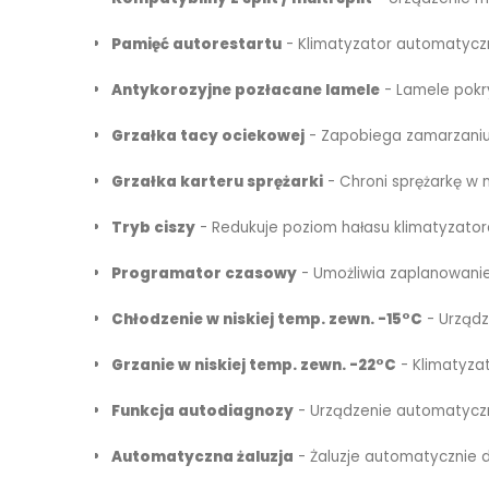
Pamięć autorestartu
- Klimatyzator automatyczn
Antykorozyjne pozłacane lamele
- Lamele pokry
Grzałka tacy ociekowej
- Zapobiega zamarzaniu 
Grzałka karteru sprężarki
- Chroni sprężarkę w 
Tryb ciszy
- Redukuje poziom hałasu klimatyzatora
Programator czasowy
- Umożliwia zaplanowanie
Chłodzenie w niskiej temp. zewn. -15°C
- Urządz
Grzanie w niskiej temp. zewn. -22°C
- Klimatyza
Funkcja autodiagnozy
- Urządzenie automatyczni
Automatyczna żaluzja
- Żaluzje automatycznie 