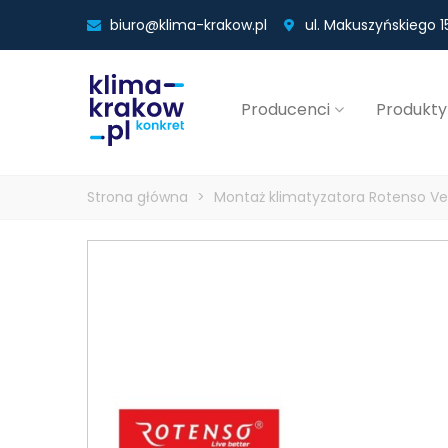
biuro@klima-krakow.pl
ul. Makuszyńskiego 15
Producenci
Produkty
Strona główna
>
Montaż klimatyzatora Rotenso Ve