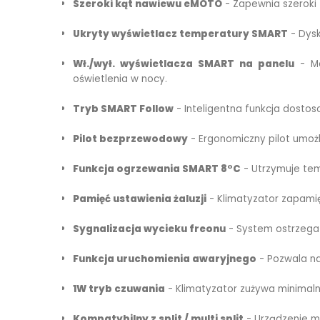
Szeroki kąt nawiewu eMOTO
- Zapewnia szeroki 
Ukryty wyświetlacz temperatury SMART
- Dysk
Wł./wył. wyświetlacza SMART na panelu
- Mo
oświetlenia w nocy.
Tryb SMART Follow
- Inteligentna funkcja dostos
Pilot bezprzewodowy
- Ergonomiczny pilot umoż
Funkcja ogrzewania SMART 8°C
- Utrzymuje tem
Pamięć ustawienia żaluzji
- Klimatyzator zapamię
Sygnalizacja wycieku freonu
- System ostrzega 
Funkcja uruchomienia awaryjnego
- Pozwala na
1W tryb czuwania
- Klimatyzator zużywa minimalną
Kompatybilny z split / multi split
- Urządzenie mo