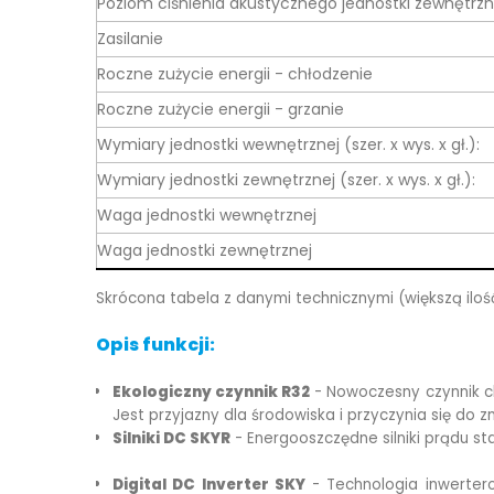
Poziom ciśnienia akustycznego jednostki zewnętrzn
Zasilanie
Roczne zużycie energii - chłodzenie
Roczne zużycie energii - grzanie
Wymiary jednostki wewnętrznej (szer. x wys. x gł.):
Wymiary jednostki zewnętrznej (szer. x wys. x gł.):
Waga jednostki wewnętrznej
Waga jednostki zewnętrznej
Skrócona tabela z danymi technicznymi (większą ilo
Opis funkcji:
Ekologiczny czynnik R32
- Nowoczesny czynnik ch
Jest przyjazny dla środowiska i przyczynia się do z
Silniki DC SKYR
- Energooszczędne silniki prądu s
Digital DC Inverter SKY
- Technologia inwertero