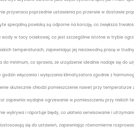
ie przywraca poprzednie ustawienia po przerwie w dostawie prą
te specjalną powłoką są odporne na korozję, co zwiększa trwałoś
wody w tacy ociekowej, co jest szczególnie istotne w trybie ogr
niskich temperaturach, zapewniając jej niezawodną pracę w trudn
 do minimum, co sprawia, że urządzenie idealnie nadaje się do uż
 godzin włączania i wyłączania klimatyzatora zgodnie z harmon
enie skutecznie chłodzi pomieszczenie nawet przy temperaturze 
tor zapewnia wydajne ogrzewanie w pomieszczeniu przy niskich t
e wykrywa i raportuje błędy, co ułatwia serwisowanie i utrzymani
dostosowują się do ustawień, zapewniając równomierne rozprowad