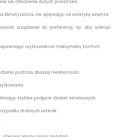
e lub chłodzenie dużych przestrzeni.
a klimatyzatora, nie wpływając na estetykę wnętrza.
sować urządzenie do preferencji, np. aby uniknąć
, zapewniając użytkownikowi maksymalny komfort.
zeniu podczas dłuższej nieobecności.
żytkowania.
iwiając szybkie podjęcie działań serwisowych.
rzypadku drobnych usterek.
.
 oferując elastyczność instalacji.