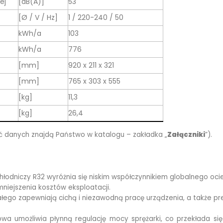
ej
[dB(A)]
53
[Ø / V / Hz]
1 / 220-240 / 50
kWh/a
103
kWh/a
776
[mm]
920 x 211 x 321
[mm]
765 x 303 x 555
[kg]
11,3
[kg]
26,4
ść danych znajdą Państwo w katalogu – zakładka „
Załączniki
”).
łodniczy R32 wyróżnia się niskim współczynnikiem globalnego oc
mniejszenia kosztów eksploatacji.
tałego zapewniają cichą i niezawodną pracę urządzenia, a także 
wa umożliwia płynną regulację mocy sprężarki, co przekłada się