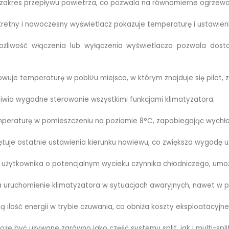
zakres przepływu powietrza, co pozwala na równomierne ogrzewani
retny i nowoczesny wyświetlacz pokazuje temperaturę i ustawieni
żliwość włączenia lub wyłączenia wyświetlacza pozwala dosto
owuje temperaturę w pobliżu miejsca, w którym znajduje się pilot
liwia wygodne sterowanie wszystkimi funkcjami klimatyzatora.
peraturę w pomieszczeniu na poziomie 8°C, zapobiegając wychłod
tuje ostatnie ustawienia kierunku nawiewu, co zwiększa wygodę u
użytkownika o potencjalnym wycieku czynnika chłodniczego, umożl
 uruchomienie klimatyzatora w sytuacjach awaryjnych, nawet w p
 ilość energii w trybie czuwania, co obniża koszty eksploatacyjne
że być używane zarówno jako część systemu split, jak i multi-split,