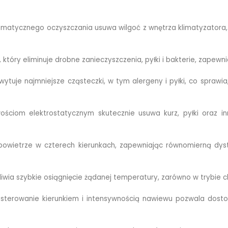
matycznego oczyszczania usuwa wilgoć z wnętrza klimatyzatora, z
który eliminuje drobne zanieczyszczenia, pyłki i bakterie, zapewn
wytuje najmniejsze cząsteczki, w tym alergeny i pyłki, co sprawia
ościom elektrostatycznym skutecznie usuwa kurz, pyłki oraz i
wietrze w czterech kierunkach, zapewniając równomierną dyst
iwia szybkie osiągnięcie żądanej temperatury, zarówno w trybie ch
 sterowanie kierunkiem i intensywnością nawiewu pozwala dost