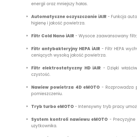
energii oraz mniejszy hałas.
Automatyczne oczyszczanie iAIR
- Funkcja auto
higienę i jakość powietrza.
Filtr Cold Nano iAIR
- Wysoce zaawansowany filtr, 
Filtr antybakteryjny HEPA iAIR
- Filtr HEPA wych
ceniących wysoką jakość powietrza.
Filtr elektrostatyczny HD iAIR
- Dzięki właściw
czystość.
Nawiew powietrza 4D eMOTO
- Rozprowadza po
pomieszczeniu.
Tryb turbo eMOTO
- Intensywny tryb pracy umożl
System kontroli nawiewu eMOTO
- Precyzyjne
użytkownika.