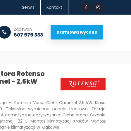
Serwis
Kontakt
.
Zadzwoń
Darmowa wycena
607 979 333
tora Rotenso
mel - 2,6kW
ego - Rotenso Versu Cloth Caramel 2,6 kW. Klasa
i. Tekstylne wymienne panele frontowe. Żaluzja
IR. Automatyczne oczyszczanie. Cicha praca. Grzanie
ętrznej -22°C. Montaż klimatyzacji Kraków, Montaż
danie klimatyzacji W Krakowie