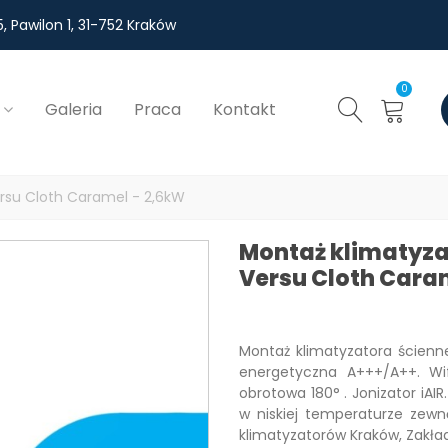
, Pawilon 1, 31-752 Kraków
0
Galeria
Praca
Kontakt
rsu Cloth Caramel - 2,6kW
Montaż klimatyza
Versu Cloth Cara
Montaż klimatyzatora ścienn
energetyczna A+++/A++. Wif
obrotowa 180° . Jonizator iA
w niskiej temperaturze zewn
klimatyzatorów Kraków, Zakła