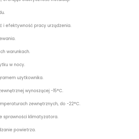
du.
ć i efektywność pracy urządzenia.
zewania.
ych warunkach.
ytku w nocy.
ogramem użytkownika.
zewnętrznej wynoszącej -15°C.
emperaturach zewnętrznych, do -22°C.
e sprawności klimatyzatora.
zanie powietrza.