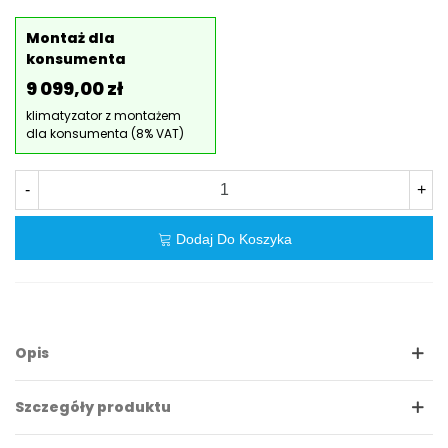
Montaż dla
konsumenta
9 099,00 zł
klimatyzator z montażem
dla konsumenta (8% VAT)
-
+
Dodaj Do Koszyka
Opis
Szczegóły produktu