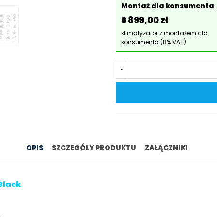
Montaż dla konsumenta
6 899,00 zł
klimatyzator z montażem dla
konsumenta (8% VAT)
-
OPIS
SZCZEGÓŁY PRODUKTU
ZAŁĄCZNIKI
Black
.