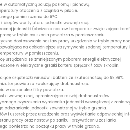
ne w automatyczną żaluzję poziomą i pionową.
eratury otoczenia z czujnika w pilocie.
wanego pomieszczenia do 8°C.
7 biegów wentylatora jednostki wewnętrznej.
 nocnej jednostki (obniżenie nastaw temperatur zwiększające komf
 pracę w trybie osuszania powietrza w pomieszczeniu.
tyczne dostosowanie nastaw pracy urządzenia w trybie pracy noc
pozwalającą na dokładniejsze utrzymywanie zadanej temperatury i
 temperatury w pomieszczeniu.
acę urządzenia ze zmniejszonym poborem energii elektrycznej.
sażone w elektryczne grzałki karteru sprężarki/ tacy skroplin.
jające cząsteczki wirusów i bakterii ze skutecznością do 99,99%.
nizator powietrza zwalczający drobnoustroje.
ia w opcjonalne filtry powietrza.
stki wewnętrznej, ograniczająca rozwój drobnoustrojów.
cznego czyszczenia wymiennika jednostki wewnętrznej z zaniecz
o odszraniania jednostki zewnętrznej w trybie grzania.
w i usterek przez urządzenie oraz wyświetlanie odpowiedniej inf
stanu pracy oraz nastaw po zaniku i przywróceniu zasilania.
ego powietrza na początku pracy w trybie grzania.