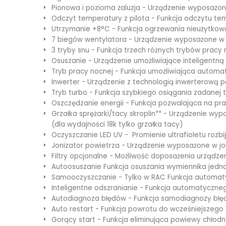
Pionowa i pozioma żaluzja - Urządzenie wyposażo
Odczyt temperatury z pilota - Funkcja odczytu temp
Utrzymanie +8°C - Funkcja ogrzewania nieużytko
7 biegów wentylatora - Urządzenie wyposażone w 
3 tryby snu - Funkcja trzech różnych trybów pracy
Osuszanie - Urządzenie umożliwiające inteligentną
Tryb pracy nocnej - Funkcja umożliwiająca automa
Inwerter - Urządzenie z technologią inwerterową 
Tryb turbo - Funkcja szybkiego osiągania zadanej
Oszczędzanie energii - Funkcja pozwalająca na pr
Grzałka sprężarki/tacy skroplin** - Urządzenie wypo
(dla wydajności 18k tylko grzałka tacy)
Oczyszczanie LED UV - Promienie ultrafioletu rozbi
Jonizator powietrza - Urządzenie wyposażone w jo
Filtry opcjonalne - Możliwość doposażenia urządzen
Autoosuszanie Funkcja osuszania wymiennika jedno
Samooczyszczanie - Tylko w RAC Funkcja automaty
Inteligentne odszranianie - Funkcja automatyczneg
Autodiagnoza błędów - Funkcja samodiagnozy błędó
Auto restart - Funkcja powrotu do wcześniejszego 
Gorący start - Funkcja eliminująca powiewy chłodn