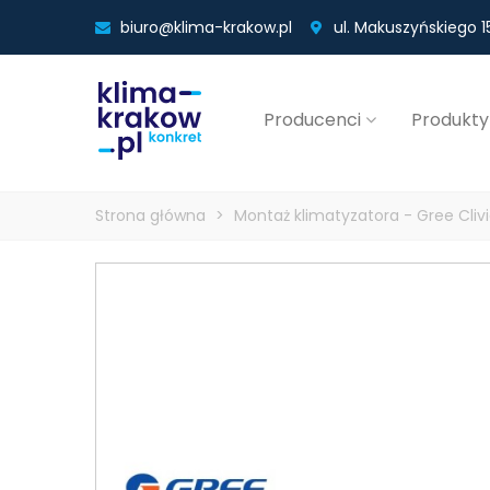
biuro@klima-krakow.pl
ul. Makuszyńskiego 15
Producenci
Produkty
Strona główna
>
Montaż klimatyzatora - Gree Clivi