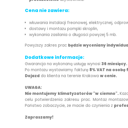
Cena nie zawiera:
wkuwania instalacji freonowej, elektrycznej, odpro
dostawy i montażu pompki skroplin,
wykonania zasilania o długości powyżej 5 mb.
Powyższy zakres prac
będzie wyceniany indywidua
Dodatkowe informacje:
Gwarancja na wykonaną usługę wynosi
36 miesięcy.
Po montażu wystawiamy fakturę
8% VAT na osobę f
Dojazd
do klienta na terenie Krakowa
w cenie.
UWAGA:
Nie montujemy klimatyzatorów "w ciemno".
Każd
celu potwierdzenia zakresu prac. Montaż montażo
Państwo zobaczycie, że macie do czynienia z
profes
Zapraszamy!