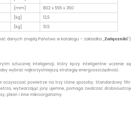
[mm]
802 x 555 x 350
[kg]
12,5
[kg]
31,5
ość danych znajdą Państwo w katalogu – zakładka „
Załączniki
”)
ytm sztucznej inteligencji, który łączy inteligentne uczenie
, aby wybrać najkorzystniejszą strategię energooszczędność.
e oczyszczać powietrze na trzy różne sposoby. Standardowy filtr
powietrza, wytwarzając jony ujemne, pomaga zwalczać drobnoustr
usy, pleśń i inne mikroorganizmy.