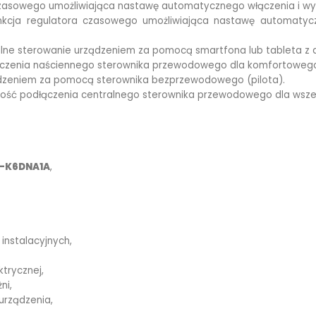
zasowego umożliwiająca nastawę automatycznego włączenia i wył
nkcja regulatora czasowego umożliwiająca nastawę automatycz
dalne sterowanie urządzeniem za pomocą smartfona lub tableta z
łączenia naściennego sterownika przewodowego dla komfortowego
ądzeniem za pomocą sterownika bezprzewodowego (pilota).
liwość podłączenia centralnego sterownika przewodowego dla wsz
B-K6DNA1A
,
instalacyjnych,
ktrycznej,
ni,
rządzenia,