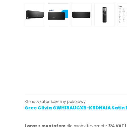
Klimatyzator ścienny pokojowy
Gree Clivia GWH18AUCXB-K6DNA1A Satin 
(wraz z montażem
dla osoby fizycznej z
8% VAT)