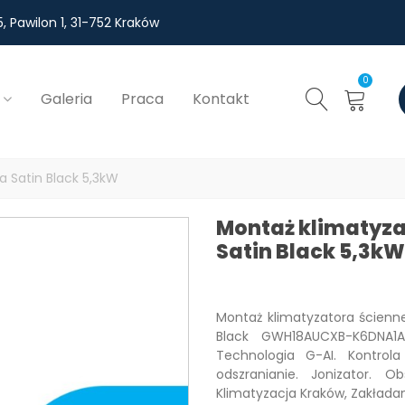
, Pawilon 1, 31-752 Kraków
0
Galeria
Praca
Kontakt
a Satin Black 5,3kW
Montaż klimatyzat
Satin Black 5,3kW
Montaż klimatyzatora ścienne
Black GWH18AUCXB-K6DNA1A
Technologia G-AI. Kontrola
odszranianie. Jonizator. O
Klimatyzacja Kraków, Zakładan