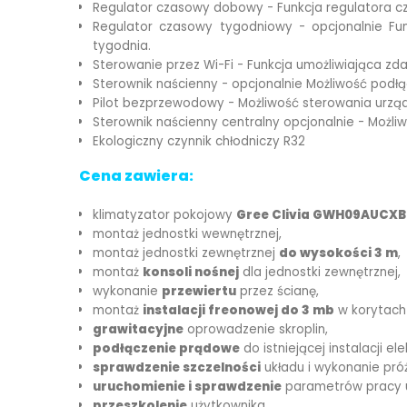
Regulator czasowy dobowy - Funkcja regulatora c
Regulator czasowy tygodniowy - opcjonalnie Fu
tygodnia.
Sterowanie przez Wi-Fi - Funkcja umożliwiająca z
Sterownik naścienny - opcjonalnie Możliwość pod
Pilot bezprzewodowy - Możliwość sterowania urz
Sterownik naścienny centralny opcjonalnie - Moż
Ekologiczny czynnik chłodniczy R32
Cena zawiera:
klimatyzator pokojowy
Gree Clivia GWH09AUCX
montaż jednostki wewnętrznej,
montaż jednostki zewnętrznej
do wysokości 3 m
,
montaż
konsoli nośnej
dla jednostki zewnętrznej,
wykonanie
przewiertu
przez ścianę,
montaż
instalacji freonowej do 3 mb
w korytach 
grawitacyjne
oprowadzenie skroplin,
podłączenie prądowe
do istniejącej instalacji ele
sprawdzenie szczelności
układu i wykonanie próż
uruchomienie i sprawdzenie
parametrów pracy u
przeszkolenie
użytkownika.