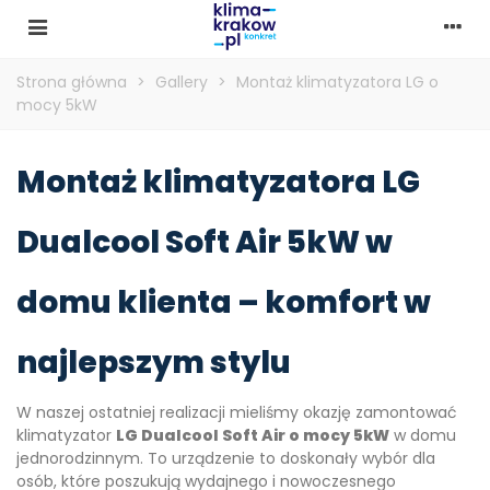
Strona główna
>
Gallery
>
Montaż klimatyzatora LG o
mocy 5kW
Montaż klimatyzatora LG
Dualcool Soft Air 5kW w
domu klienta – komfort w
najlepszym stylu
W naszej ostatniej realizacji mieliśmy okazję zamontować
klimatyzator
LG Dualcool Soft Air o mocy 5kW
w domu
jednorodzinnym. To urządzenie to doskonały wybór dla
osób, które poszukują wydajnego i nowoczesnego